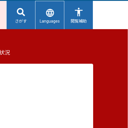
Languages
さがす
閲覧補助
もっと見る（全2件）
状況
重要なお知らせ
2026/08/06
避難所開設状況
2026/08/05
造会
【給水所情報】8月6日（木曜日）
2026/08/01
避難所の再編について
るシン
2026/07/31
生活用水の配布について