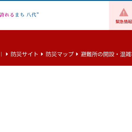
緊急情報
年度八代地域未来創造会議（シンポジウム）
防災サイト
防災マップ
避難所の開設・混雑
｜
来創造会議（シンポジウム）
像を描き、その実現に向けた取組を進めるため、「地域未来創
けた取組をテーマに、知事・市長・町長・民間パネリストによ