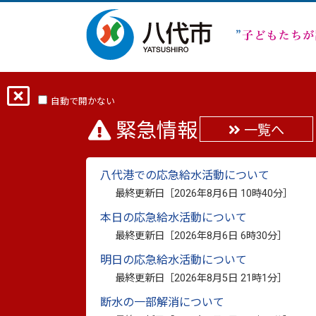
ホーム
分類から探す
市政
令和８
自動で開かない
緊急情報
一覧へ
令和８年度八代地域未
八代港での応急給水活動について
最終更新日：
2026年4月28日
最終更新日［
2026年8月6日 10時40分
］
印刷
本日の応急給水活動について
熊本県では、知事と市町村長が地域の未来
最終更新日［
2026年8月6日 6時30分
］
議」を実施しています。
明日の応急給水活動について
八代地域では、若者・人材の地元定着に向
最終更新日［
2026年8月5日 21時1分
］
ポジウムを開催します。
断水の一部解消について
多くの皆様のご参加をお待ちしています。