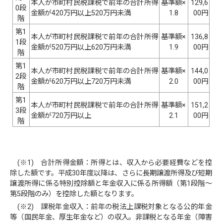
本人が市町村民税課税で前年の合計所得
基準額×
129,6
0段
金額が420万円以上520万円未満
1.8
00円
階
第1
本人が市町村民税課税で前年の合計所得
基準額×
136,8
1段
金額が520万円以上620万円未満
1.9
00円
階
第1
本人が市町村民税課税で前年の合計所得
基準額×
144,0
2段
金額が620万円以上720万円未満
2.0
00円
階
第1
本人が市町村民税課税で前年の合計所得
基準額×
151,2
3段
金額が720万円以上
2.1
00円
階
(※1) 合計所得金額：所得とは、収入から必要経費などを控
除した額です。平成30年度以降は、さらに長期譲渡所得及び短期
譲渡所得に係る特別控除額と年金収入に係る所得額（第1段階～
第5段階のみ）を控除した額となります。
(※2) 課税年金収入：前年の税法上課税対象となる公的年金
等（国民年金、厚生年金など）の収入。非課税となる年金（障害