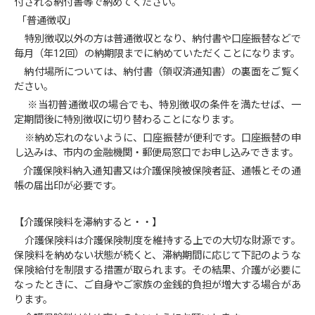
付される納付書等で納めてください。
「普通徴収」
特別徴収以外の方は普通徴収となり、納付書や口座振替などで
毎月（年12回）の納期限までに納めていただくことになります。
納付場所については、納付書（領収済通知書）の裏面をご覧く
ださい。
※当初普通徴収の場合でも、特別徴収の条件を満たせば、一
定期間後に特別徴収に切り替わることになります。
※納め忘れのないように、口座振替が便利です。口座振替の申
し込みは、市内の金融機関・郵便局窓口でお申し込みできます。
介護保険料納入通知書又は介護保険被保険者証、通帳とその通
帳の届出印が必要です。
【介護保険料を滞納すると・・】
介護保険料は介護保険制度を維持する上での大切な財源です。
保険料を納めない状態が続くと、滞納期間に応じて下記のような
保険給付を制限する措置が取られます。その結果、介護が必要に
なったときに、ご自身やご家族の金銭的負担が増大する場合があ
ります。