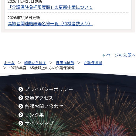
2026年5月25日更新
「介護保険負担限度額」の更新申請について
2026年7月6日更新
高齢者関連施設等名簿一覧（待機者数入り）
ページの先頭へ
ホーム
組織から探す
健康福祉部
介護保険課
令和8年度 65歳以上の方の介護保険料
プライバシーポリシー
交通アクセス
各課お問い合わせ
リンク集
サイトマップ