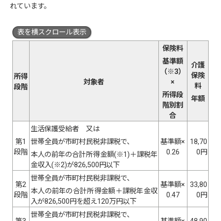
れています。
表を横スクロール表示
保険料
基準額
介護
（※3）
保険
所得
対象者
×
料
段階
所得段
年額
階別割
合
生活保護受給者 又は
第1
世帯全員が市町村民税非課税で、
基準額×
18,70
段階
0.26
0円
本人の前年の合計所得金額(※1)＋課税年
金収入(※2)が826,500円以下
世帯全員が市町村民税非課税で、
第2
基準額×
33,80
本人の前年の合計所得金額＋課税年金収
段階
0.47
0円
入が826,500円を超え120万円以下
世帯全員が市町村民税非課税で、