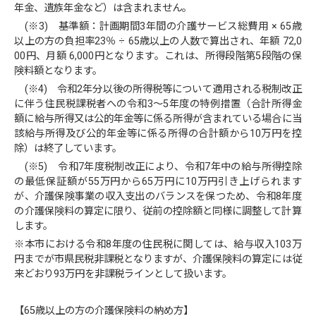
年金、遺族年金など）は含まれません。
(※3) 基準額：計画期間3年間の介護サービス総費用 × 65歳
以上の方の負担率23％ ÷ 65歳以上の人数で算出され、年額 72,0
00円、月額 6,000円となります。これは、所得段階第5段階の保
険料額となります。
(※4) 令和2年分以後の所得税等について適用される税制改正
に伴う住民税課税者への令和3～5年度の特例措置（合計所得金
額に給与所得又は公的年金等に係る所得が含まれている場合に当
該給与所得及び公的年金等に係る所得の合計額から10万円を控
除）は終了しています。
(※5) 令和7年度税制改正により、令和7年中の給与所得控除
の最低保証額が55万円から65万円に10万円引き上げられます
が、介護保険事業の収入支出のバランスを保つため、令和8年度
の介護保険料の算定に限り、従前の控除額と同様に調整して計算
します。
※本市における令和8年度の住民税に関しては、給与収入103万
円までが市県民税非課税となりますが、介護保険料の算定には従
来どおり93万円を非課税ラインとして扱います。
【65歳以上の方の介護保険料の納め方】