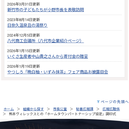
2026年3月31日更新
新竹市の子どもたちが小野市長を表敬訪問
2023年8月14日更新
日奈久温泉丑の湯祭り
2024年12月5日更新
八代商工会議所（八代市企業紹介ページ）
2026年1月15日更新
いぐさ生産者中山貴之さんから寄付金の贈呈
2026年1月19日更新
やつしろ「晩白柚・いずみ抹茶」フェア商品お披露目会
ページの先頭へ
ホーム
組織から探す
市長公室
秘書広報課
広報広聴係
熊本ヴィレックスとの「ホームタウンパートナーシップ協定」調印式