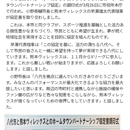
タウンパートナーシップ協定」の調印式が3月26日に市役所本庁
で行われ、小野泰輔市長と熊本ヴィレックスの早瀬雄太代表理事
が協定書を取り交わしました。
これは、本市と同クラブが、スポーツ推進を基軸とした活力あ
る個性豊かなまちづくり、市民とともに希望が生まれ、夢が続く
地域社会を実現することを目的に協定を結んだものです。
早瀬代表理事は「この協定を基に、活力の満ちる八代へ、そ
して市民の皆さんと一緒に希望を持って夢が実現できる八代にし
ていきます。熊本ヴィレックスは、１１月からVリーグに参入し
ます。これから厳しい戦いが始まりますが、応援よろしくお願い
します」と話しました。
小野市長は「八代を拠点に選んでいただきありがとうございま
す。みなさんのパフォーマンスが最大化できるような協力を最大
限したいと思います。周辺の市町村と連携しながら施設の確保や
ファン層の広がりなど色々な知恵をこらしながら、熊本ヴィレッ
クスが強くなっていくための後押しをしていきます」と話しまし
た。