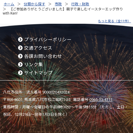
ホーム
分類から探す
市政
行政・財政
【ご参加ありがとうございました】親子で楽しむイースターエッグ作り
with Ken!
もっと見る（全11件）
プライバシーポリシー
交通アクセス
各課お問い合わせ
リンク集
サイトマップ
八代市役所 法人番号 9000020432024
〒866-8601 熊本県八代市松江城町1-25 電話番号:
0965-33-4111
業務時間：月曜～金曜日の午前8時30分～午後5時15分 （ただし、土日・
祝日、12月29日～翌年1月3日を除く）