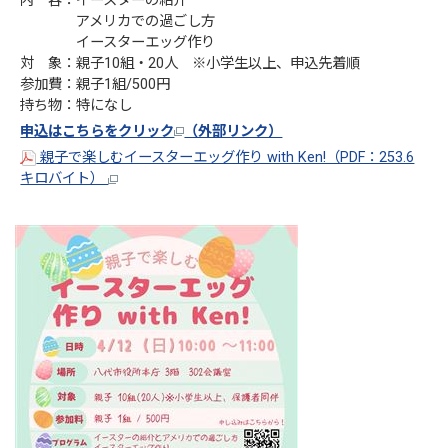
内 容：イースターの紹介
アメリカでの過ごし方
イースターエッグ作り
対 象：親子10組・20人 ※小学生以上、申込先着順
参加費：親子1組/500円
持ち物：特になし
申込はこちらをクリック
（外部リンク）
親子で楽しむイースターエッグ作り with Ken!（PDF：253.6
キロバイト）