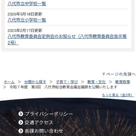
八代市立中学校一覧
2026年5月18日更新
八代市立小学校一覧
2025年2月17日更新
八代市教育委員会定例会のお知らせ（八代市教育委員会告示第
2号）
ページの先頭へ
ホーム
分類から探す
子育て・学び
教育・文化
教育政策
令和７年度 第3回 八代市総合教育会議会議録を公開いたします
もっと見る（全2件）
プライバシーポリシー
交通アクセス
各課お問い合わせ