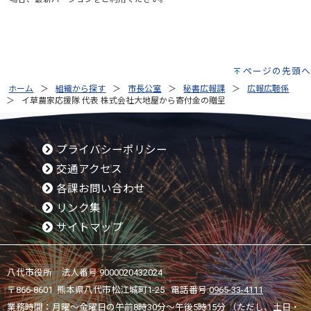
ページの先頭へ
ホーム
組織から探す
市長公室
秘書広報課
広報広聴係
イ草農家応援隊 代表 株式会社大地屋から寄付金の贈呈
プライバシーポリシー
交通アクセス
各課お問い合わせ
リンク集
サイトマップ
八代市役所 法人番号 9000020432024
〒866-8601 熊本県八代市松江城町1-25 電話番号:
0965-33-4111
業務時間：月曜～金曜日の午前8時30分～午後5時15分 （ただし、土日・