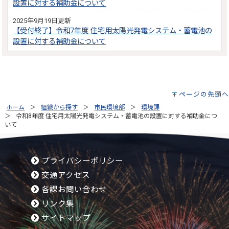
設置に対する補助金について
2025年9月19日更新
【受付終了】令和7年度 住宅用太陽光発電システム・蓄電池の
設置に対する補助金について
ページの先頭へ
ホーム
組織から探す
市民環境部
環境課
令和8年度 住宅用太陽光発電システム・蓄電池の設置に対する補助金につ
いて
プライバシーポリシー
交通アクセス
各課お問い合わせ
リンク集
サイトマップ