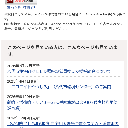
別ウィンドウで開きます
※資料としてPDFファイルが添付されている場合は、
Adobe Acrobat(R)
が必要で
す。
PDF書類をご覧になる場合は、
Adobe Reader
が必要です。正しく表示されない
場合、最新バージョンをご利用ください。
このページを見ている人は、こんなページも見ていま
す。
2026年7月27日更新
八代市住宅向けＬＥＤ照明設備買換え支援補助金について
2025年4月1日更新
「エコエイトやつしろ」（八代市環境センター）のご案内
2026年6月29日更新
新築・増改築・リフォームに補助金が出ます!(八代産材利用促
進事業)
2024年12月9日更新
【受付終了】令和6年度 住宅用太陽光発電システム・蓄電池の