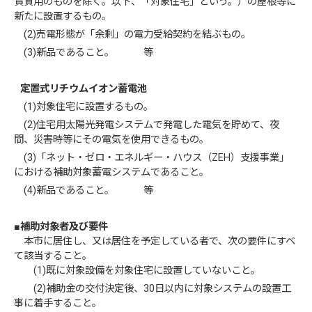
賃貸用のものを除く。以下、「対象住宅」という。）の屋根等に
新たに設置するもの。
(2)売電形態が「余剰」の電力受給契約を結ぶもの。
(3)新品であること。 等
定置式リチウムイオン蓄電池
(1)対象住宅に設置するもの。
(2)住宅用太陽光発電システムで発電した電気を貯めて、夜
間、災害時等にその電気を使用できるもの。
(3)「ネット・ゼロ・エネルギー・ハウス（ZEH）支援事業」
における補助対象蓄電システムであること。
(4)新品であること。 等
■補助対象者及び要件
本市に居住し、又は居住を予定している者で、次の要件にすべ
て該当すること。
(1)既に対象設備を対象住宅に設置していないこと。
(2)補助金の交付決定後、30日以内に対象システムの設置工
事に着手すること。