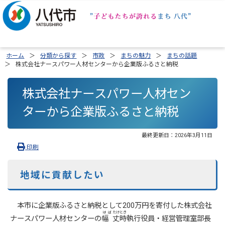
ホーム
分類から探す
市政
まちの魅力
まちの話題
株式会社ナースパワー人材センターから企業版ふるさと納税
株式会社ナースパワー人材セン
ターから企業版ふるさと納税
最終更新日：
2026年3月11日
印刷
地域に貢献したい
本市に企業版ふるさと納税として200万円を寄付した株式会社
はば
たけ
とき
ナースパワー人材センターの
幅
丈
時
執行役員・経営管理室部長