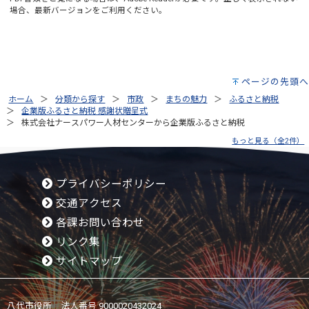
場合、最新バージョンをご利用ください。
ページの先頭へ
ホーム
分類から探す
市政
まちの魅力
ふるさと納税
企業版ふるさと納税 感謝状贈呈式
株式会社ナースパワー人材センターから企業版ふるさと納税
もっと見る（全2件）
プライバシーポリシー
交通アクセス
各課お問い合わせ
リンク集
サイトマップ
八代市役所 法人番号 9000020432024