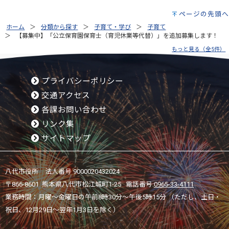
ページの先頭へ
ホーム
分類から探す
子育て・学び
子育て
【募集中】「公立保育園保育士（育児休業等代替）」を追加募集します！
もっと見る（全5件）
プライバシーポリシー
交通アクセス
各課お問い合わせ
リンク集
サイトマップ
八代市役所 法人番号 9000020432024
〒866-8601 熊本県八代市松江城町1-25 電話番号:
0965-33-4111
業務時間：月曜～金曜日の午前8時30分～午後5時15分 （ただし、土日・
祝日、12月29日～翌年1月3日を除く）