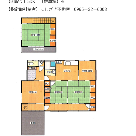
【間取り】5DK 【駐車場】有
【指定取引業者】にしざき不動産 0965－32－6003