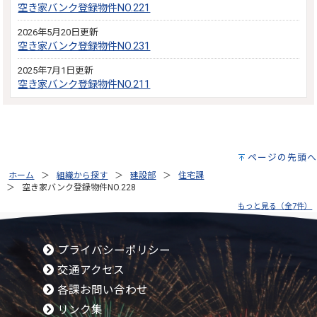
空き家バンク登録物件NO.221
2026年5月20日更新
空き家バンク登録物件NO.231
2025年7月1日更新
空き家バンク登録物件NO.211
ページの先頭へ
ホーム
組織から探す
建設部
住宅課
空き家バンク登録物件NO.228
もっと見る（全7件）
プライバシーポリシー
交通アクセス
各課お問い合わせ
リンク集