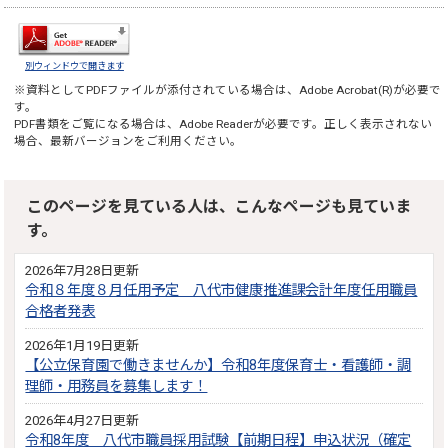
別ウィンドウで開きます
※資料としてPDFファイルが添付されている場合は、
Adobe Acrobat(R)
が必要で
す。
PDF書類をご覧になる場合は、
Adobe Reader
が必要です。正しく表示されない
場合、最新バージョンをご利用ください。
このページを見ている人は、こんなページも見ていま
す。
2026年7月28日更新
令和８年度８月任用予定 八代市健康推進課会計年度任用職員
合格者発表
2026年1月19日更新
【公立保育園で働きませんか】令和8年度保育士・看護師・調
理師・用務員を募集します！
2026年4月27日更新
令和8年度 八代市職員採用試験【前期日程】申込状況（確定