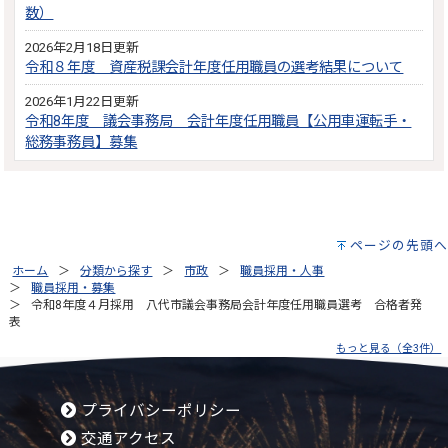
数）
2026年2月18日更新
令和８年度 資産税課会計年度任用職員の選考結果について
2026年1月22日更新
令和8年度 議会事務局 会計年度任用職員【公用車運転手・
総務事務員】募集
ページの先頭へ
ホーム
分類から探す
市政
職員採用・人事
職員採用・募集
令和8年度４月採用 八代市議会事務局会計年度任用職員選考 合格者発
表
もっと見る（全3件）
プライバシーポリシー
交通アクセス