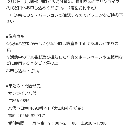
3月2日（月曜日）9時から受付開始。費用を添えてサンライフ
八代窓口へお申し込みください。（電話受付不可）
申込時にＯＳ・バージョンの確認するのでパソコンをご持参下
さい。
■注意事項
☆受講希望者が著しく少ない時は講座を中止する場合がありま
す。
☆活動中の写真撮影及び撮影した写真をホームページや広報用な
どに使用する事をご了承の上
お申し込み下さい。
■申込み・問合せ先
サンライフ八代
〒866-0896
八代市日置町692番地1（太田郷小学校前）
電話：0965-32-7171
受付時間： 月～金 9：00～21：00 土9:00～17:00