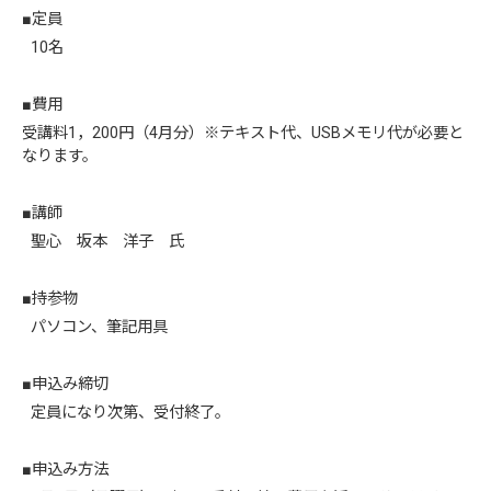
■定員
10名
■費用
受講料1，200円（4月分）※テキスト代、USBメモリ代が必要と
なります。
■講師
聖心 坂本 洋子 氏
■持参物
パソコン、筆記用具
■申込み締切
定員になり次第、受付終了。
■申込み方法