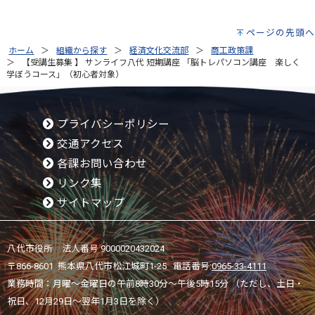
ページの先頭へ
ホーム
組織から探す
経済文化交流部
商工政策課
【受講生募集 】 サンライフ八代 短期講座 「脳トレパソコン講座 楽しく
学ぼうコース」（初心者対象）
プライバシーポリシー
交通アクセス
各課お問い合わせ
リンク集
サイトマップ
八代市役所 法人番号 9000020432024
〒866-8601 熊本県八代市松江城町1-25 電話番号:
0965-33-4111
業務時間：月曜～金曜日の午前8時30分～午後5時15分 （ただし、土日・
祝日、12月29日～翌年1月3日を除く）