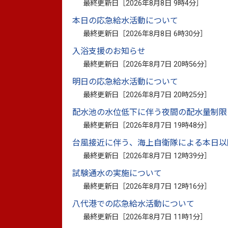
最終更新日［
2026年8月8日 9時4分
］
高騰対応重点支援地方創生交付金を活
本日の応急給水活動について
を図ることを目的として、令和8年1月
最終更新日［
2026年8月8日 6時30分
］
支給することとしました。
入浴支援のお知らせ
本事業は、極めて正確性が求められ
最終更新日［
2026年8月7日 20時56分
］
い高度な実務能力を有する事業者に支
明日の応急給水活動について
る事業者選定を実施します。
最終更新日［
2026年8月7日 20時25分
］
配水池の水位低下に伴う夜間の配水量制限
最終更新日［
2026年8月7日 19時48分
］
1 委託業務の概要
台風接近に伴う、海上自衛隊による本日以
最終更新日［
2026年8月7日 12時39分
］
（1）件 名 令和7年度 八代市物価
試験通水の実施について
（2）業務内容 「令和7年度 八代市物
最終更新日［
2026年8月7日 12時16分
］
（3）委託期間 契約締結の日から令和8年
八代港での応急給水活動について
最終更新日［
2026年8月7日 11時1分
］
（4）委託上限金額 109,300,000円