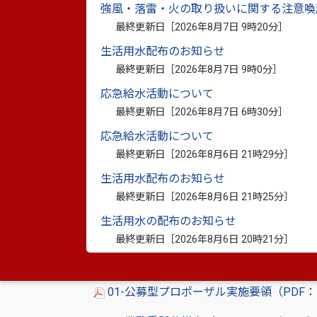
強風・落雷・火の取り扱いに関する注意喚
最終更新日［
2026年8月7日 9時20分
］
生活用水配布のお知らせ
2 プロポーザル実施スケジュール※予定
最終更新日［
2026年8月7日 9時0分
］
（1）公募開始 令和8年2月24日（火
応急給水活動について
最終更新日［
2026年8月7日 6時30分
］
（2）質問受付の締切 令和8年3月 2日（
応急給水活動について
Pで公開
最終更新日［
2026年8月6日 21時29分
］
（3）提出書類の締切 令和8年3月17日（
生活用水配布のお知らせ
（4）結果通知等 令和8年3月27日（
最終更新日［
2026年8月6日 21時25分
］
生活用水の配布のお知らせ
最終更新日［
2026年8月6日 20時21分
］
3 実施要領・仕様書・各種様式・参考資
01-公募型プロポーザル実施要領（PDF：