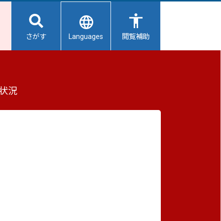
Languages
さがす
閲覧補助
ルの実施について
もっと見る（全2件）
状況
重要なお知らせ
2026/08/08
避難所開設状況
2026/08/07
【給水所情報】8月8日（土曜日）
2026/08/01
避難所の再編について
2026/07/31
物価
生活用水の配布について