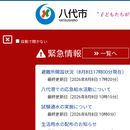
ホーム
分類から探す
くらし・手続き
【（実施結果：R8.3.27更新）令和7年
自動で開かない
緊急情報
一覧へ
【（実施結果：R8.3.
避難所開設状況（8月8日17時00分現在）
最終更新日［
2026年8月8日 17時20分
］
点支援給付金に係る支
八代港での応急給水活動について
施について
最終更新日［
2026年8月8日 10時15分
］
試験通水の実施について
最終更新日：
2026年3月27日
印刷
最終更新日［
2026年8月8日 10時0分
］
生活用水の配布のお知らせ
本市では、令和7年11月21日に閣