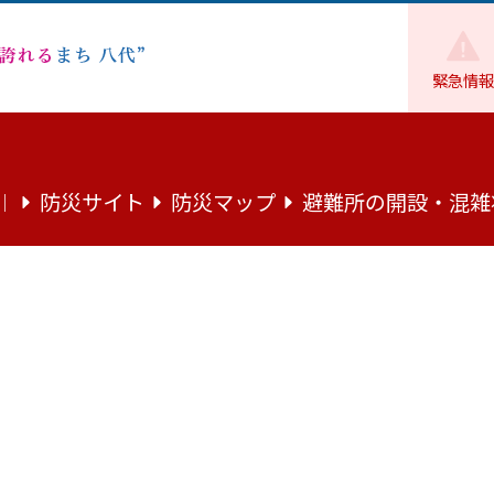
緊急情報
度 八代市物価高騰重点支援給付金に係る支給業務委託】公募型プロポーザ
防災サイト
防災マップ
避難所の開設・混雑
｜
27更新）令和7年度 八代市物価高騰重
給業務委託】公募型プロポーザルの実
議決定された「「強い経済」を実現する総合経済対策」に伴う、