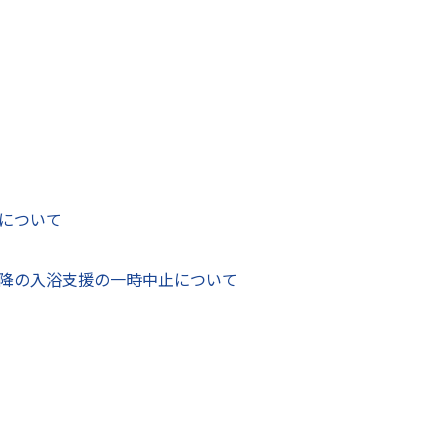
用し、食料品価格や光熱水費等の物価高騰に対する市民の負担
1日において本市に住民登録のある市民に対し、1人当たり1万
る事業であり、誤支給や情報漏洩を防ぐ管理体制、事務を滞ら
給業務を委託するため、以下のとおり公募型プロポーザル方式
について
降の入浴支援の一時中止について
高騰重点支援給付金に係る支給業務委託
価高騰重点支援給付金に係る支給業務委託仕様書」のとおり
11月30日まで
 ※消費税及び地方消費税を含む