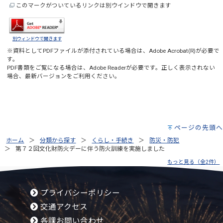
このマークがついているリンクは別ウインドウで開きます
別ウィンドウで開きます
※資料としてPDFファイルが添付されている場合は、
Adobe Acrobat(R)
が必要で
す。
PDF書類をご覧になる場合は、
Adobe Reader
が必要です。正しく表示されない
場合、最新バージョンをご利用ください。
ページの先頭へ
ホーム
分類から探す
くらし・手続き
防災・防犯
第７２回文化財防火デーに伴う防火訓練を実施しました
もっと見る（全2件）
プライバシーポリシー
交通アクセス
各課お問い合わせ