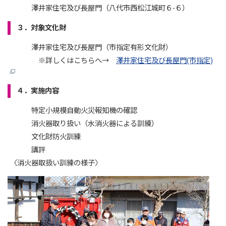
澤井家住宅及び長屋門（八代市西松江城町６-６）
３．対象文化財
澤井家住宅及び長屋門（市指定有形文化財）
※詳しくはこちらへ→
澤井家住宅及び長屋門(市指定)
４．実施内容
特定小規模自動火災報知機の確認
消火器取り扱い（水消火器による訓練）
文化財防火訓練
講評
〈消火器取扱い訓練の様子〉