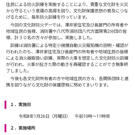
住民による防火訓練を実施することにより、貴重な文化財を火災
から守るという意識の高揚を図り、文化財保護思想の普及につな
げるために、毎年防火訓練を行っています。
今回の文化財防火デーでは、澤井家住宅及び長屋門の所有者や
地域住民の皆様、消防署や八代市消防団八代方面隊第2分団の皆
様、計３０名の方々が参加し、実施しました。
訓練は消防署による特定小規模自動火災報知機の説明・確認が
行われたのち、澤井家住宅及び長屋門の所有者や地域住民の皆様
による消火器取扱い訓練、実際の火事を想定した文化財防火訓練
が行われ、火事が起きた際の動きを再確認することができ無事終
了しました。
今後も各文化財所有者の方や地域住民の方々、各関係団体と連
携を図りながら文化財の保護啓発に努めてまいります。
１．実施日
令和8年1月26日（月曜日） 午前10時～11時頃
２．実施場所