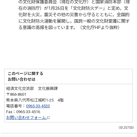
の文化財保護委員会（現在の文化庁）と国家消防本部（現
在の消防庁）が1月26日を「文化財防火デー」と定め，文
化財を火災，震災その他の災害から守るとともに，全国的
に文化財防火運動を展開し，国民一般の文化財愛護に関す
る意識の高揚を図っています。（文化庁HPより抜粋）
このページに関する
お問い合わせは
経済文化交流部 文化振興課
〒866-8601
熊本県八代市松江城町1-25 4階
電話番号：
0965-33-4533
Fax：0965-33-4516
お問い合わせフォーム
（ID:25703）