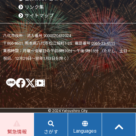
リンク集
サイトマップ
八代市役所 法人番号 9000020432024
〒866-8601 熊本県八代市松江城町1-25 電話番号:
0965-33-4111
業務時間：月曜～金曜日の午前8時30分～午後5時15分 （ただし、土日・
祝日、12月29日～翌年1月3日を除く）
© 2024 Yatsushiro City.
Languages
緊急情報
さがす