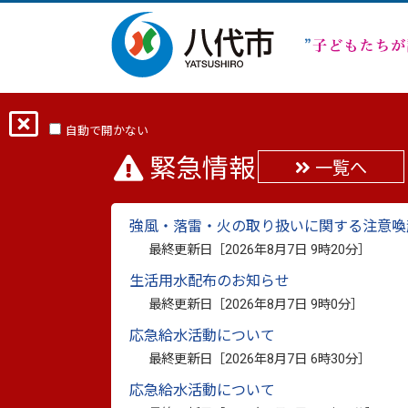
ホーム
防災サイトTOP
防災サイト
自動で開かない
緊急情報
一覧へ
令和8年八代市消防出
強風・落雷・火の取り扱いに関する注意喚
最終更新日：
2026年1月28日
最終更新日［
2026年8月7日 9時20分
］
印刷
生活用水配布のお知らせ
令和8年1月25日（日曜日）八代市球磨川
最終更新日［
2026年8月7日 9時0分
］
出初式」を開催しました。
応急給水活動について
出初式は、八代市・八代市消防団・八代広
最終更新日［
2026年8月7日 6時30分
］
者の士気高揚と市民の防火・防災意識の向
応急給水活動について