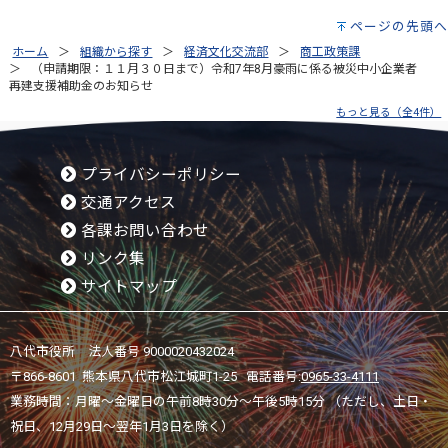
ページの先頭へ
ホーム
組織から探す
経済文化交流部
商工政策課
（申請期限：１１月３０日まで）令和7年8月豪雨に係る被災中小企業者
再建支援補助金のお知らせ
もっと見る（全4件）
プライバシーポリシー
交通アクセス
各課お問い合わせ
リンク集
サイトマップ
八代市役所 法人番号 9000020432024
〒866-8601 熊本県八代市松江城町1-25 電話番号:
0965-33-4111
業務時間：月曜～金曜日の午前8時30分～午後5時15分 （ただし、土日・
祝日、12月29日～翌年1月3日を除く）