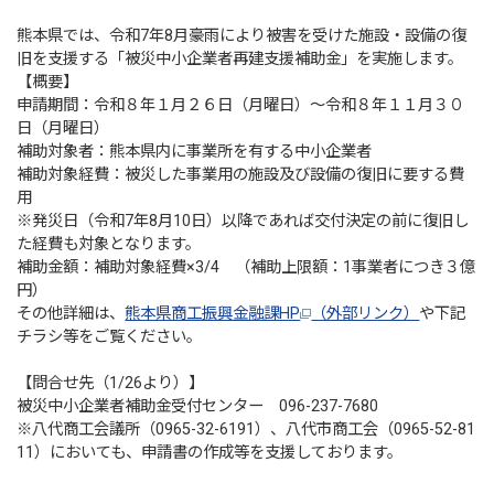
熊本県では、令和7年8月豪雨により被害を受けた施設・設備の復
旧を支援する「被災中小企業者再建支援補助金」を実施します。
【概要】
申請期間：令和８年１月２６日（月曜日）～令和８年１１月３０
日（月曜日）
補助対象者：熊本県内に事業所を有する中小企業者
補助対象経費：被災した事業用の施設及び設備の復旧に要する費
用
※発災日（令和7年8月10日）以降であれば交付決定の前に復旧し
た経費も対象となります。
補助金額：補助対象経費×3/4 （補助上限額：1事業者につき３億
円）
その他詳細は、
熊本県商工振興金融課HP
（外部リンク）
や下記
チラシ等をご覧ください。
【問合せ先（1/26より）】
被災中小企業者補助金受付センター 096-237-7680
※八代商工会議所（0965-32-6191）、八代市商工会（0965-52-81
11）においても、申請書の作成等を支援しております。