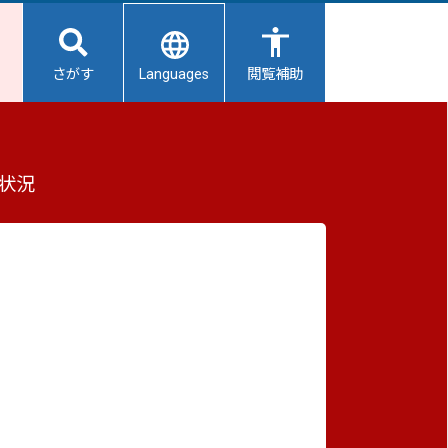
Languages
さがす
閲覧補助
状況
重要なお知らせ
2026/08/07
【給水所情報】8月8日（土曜日）
2026/08/06
避難所開設状況
2026/08/01
避難所の再編について
2026/07/31
生活用水の配布について
2026/07/31