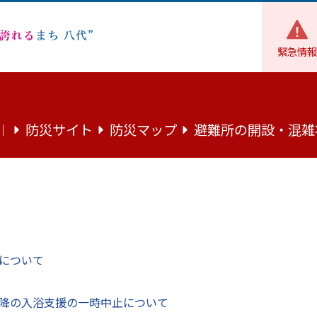
緊急情報
の概要
市政の概要
令和７年度 市政の概要
防災サイト
防災マップ
避難所の開設・混雑
｜
について
降の入浴支援の一時中止について
：20.42メガバイト）