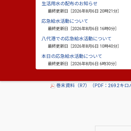
生活用水の配布のお知らせ
最終更新日［
2026年8月6日 20時21分
］
08.環境（R7）（PDF：989.4キ
応急給水活動について
09.健康福祉（R7）（PDF：2.48
最終更新日［
2026年8月6日 16時0分
］
10.産業経済（R7）（PDF：2.19
八代港での応急給水活動について
最終更新日［
2026年8月6日 10時40分
］
11.建設（R7）（PDF：2.5メガバ
本日の応急給水活動について
12.教育（R7）（PDF：1.27メガ
最終更新日［
2026年8月6日 6時30分
］
13.水道・病院事業（R7）（PDF：3
巻末資料（R7）（PDF：269.2キ