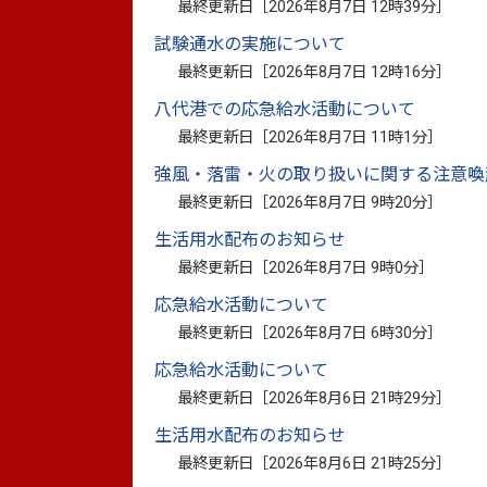
最終更新日［
2026年8月7日 12時39分
］
試験通水の実施について
最終更新日［
2026年8月7日 12時16分
］
<章別>
八代港での応急給水活動について
表紙（R7）（PDF：270.8キロバ
最終更新日［
2026年8月7日 11時1分
］
00.目次（R7）（PDF：420.3キ
強風・落雷・火の取り扱いに関する注意喚
最終更新日［
2026年8月7日 9時20分
］
01.市勢（R7）（PDF：622.6キ
生活用水配布のお知らせ
02.議会・選挙（R7）（PDF：867
最終更新日［
2026年8月7日 9時0分
］
03.総務・企画（R7）（PDF：4.5
応急給水活動について
最終更新日［
2026年8月7日 6時30分
］
04.財政（R7）（PDF：1.17メガ
応急給水活動について
05.市民協働（R7）（PDF：799.
最終更新日［
2026年8月6日 21時29分
］
生活用水配布のお知らせ
06.文化・スポーツ（R7）（PDF：
最終更新日［
2026年8月6日 21時25分
］
07.消防・防災（R7）（PDF：557