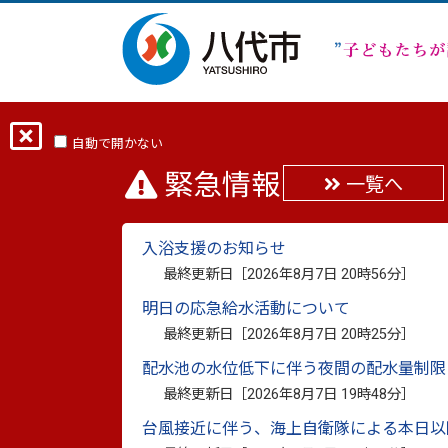
ホーム
市議会TOP
市議会
市議会
自動で開かない
緊急情報
一覧へ
令和７年度 市政の概要
入浴支援のお知らせ
最終更新日：
2026年1月15日
印刷
最終更新日［
2026年8月7日 20時56分
］
【八代市政の概要】
明日の応急給水活動について
最終更新日［
2026年8月7日 20時25分
］
配水池の水位低下に伴う夜間の配水量制限
■令和７年度
最終更新日［
2026年8月7日 19時48分
］
台風接近に伴う、海上自衛隊による本日以
【全体】令和７年度市政の概要（PDF