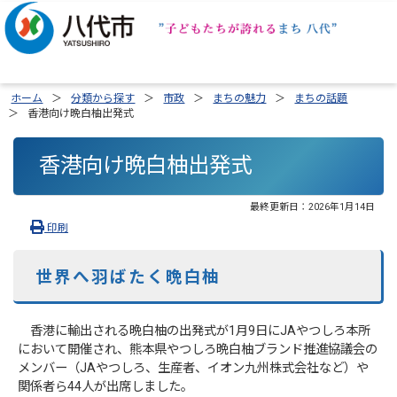
ホーム
分類から探す
市政
まちの魅力
まちの話題
香港向け晩白柚出発式
香港向け晩白柚出発式
最終更新日：
2026年1月14日
印刷
世界へ羽ばたく晩白柚
香港に輸出される晩白柚の出発式が1月9日にJAやつしろ本所
において開催され、熊本県やつしろ晩白柚ブランド推進協議会の
メンバー（JAやつしろ、生産者、イオン九州株式会社など）や
関係者ら44人が出席しました。