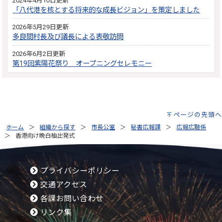
2024年4月10日更新
「八代港を核とする将来的な成長ビジョン」を策定しました
2026年5月29日更新
多良間村長及び議長による表敬訪問
2026年6月2日更新
第19回紫陽花祭り オープニングセレモニー
ページの先頭へ
ホーム
組織から探す
市長公室
秘書広報課
広報広聴係
香港向け晩白柚出発式
プライバシーポリシー
交通アクセス
各課お問い合わせ
リンク集