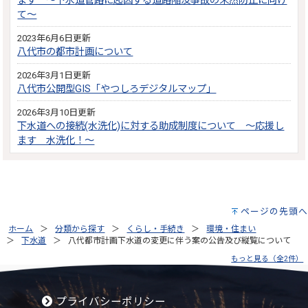
ます ～下水道管路に起因する道路陥没事故の未然防止に向け
て～
2023年6月6日更新
八代市の都市計画について
2026年3月1日更新
八代市公開型GIS「やつしろデジタルマップ」
2026年3月10日更新
下水道への接続(水洗化)に対する助成制度について ～応援し
ます 水洗化！～
ページの先頭へ
ホーム
分類から探す
くらし・手続き
環境・住まい
下水道
八代都市計画下水道の変更に伴う案の公告及び縦覧について
もっと見る（全2件）
プライバシーポリシー