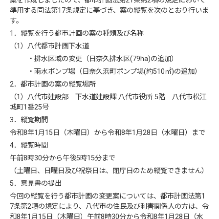
案を作成しましたので、都市計画法第21条第2項の規定において
準用する同法第17条規定に基づき、案の縦覧を次のとおり行いま
す。
1．縦覧を行う都市計画の案の種類及び名称
（1）八代都市計画下水道
・排水区域の変更（日奈久排水区(79ha)の追加）
・雨水ポンプ場（日奈久浜町ポンプ場(約510㎡)の追加）
2．都市計画の案の縦覧場所
（1）八代市建設部 下水道建設課 八代市役所 5階 八代市松江
城町1番25号
3．縦覧期間
令和8年1月15日（木曜日）から令和8年1月28日（水曜日）まで
4．縦覧時間
午前8時30分から午後5時15分まで
（土曜日、日曜日及び祝祭日は、閉庁日のため縦覧できません）
5．意見書の提出
今回の縦覧を行う都市計画の変更案については、都市計画法第1
7条第2項の規定により、八代市の住民及び利害関係人の方は、令
和8年1月15日（木曜日）午前8時30分から令和8年1月28日（水