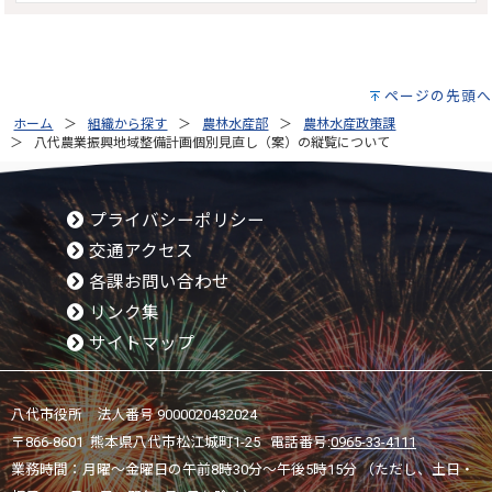
ページの先頭へ
ホーム
組織から探す
農林水産部
農林水産政策課
八代農業振興地域整備計画個別見直し（案）の縦覧について
プライバシーポリシー
交通アクセス
各課お問い合わせ
リンク集
サイトマップ
八代市役所 法人番号 9000020432024
〒866-8601 熊本県八代市松江城町1-25 電話番号:
0965-33-4111
業務時間：月曜～金曜日の午前8時30分～午後5時15分 （ただし、土日・