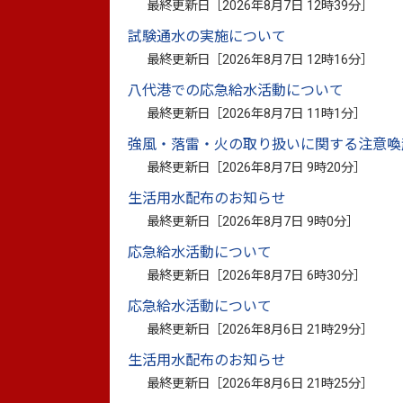
さらなる高みを目指して
最終更新日［
2026年8月7日 12時39分
］
試験通水の実施について
最終更新日［
2026年8月7日 12時16分
］
11月15日から26日まで日本で初開催され
八代港での応急給水活動について
りゅう
せい
躍した湯野
琉
世
選手が、12月16日市役所
最終更新日［
2026年8月7日 11時1分
］
本大会は、聴覚障がいのあるスポーツ選手
強風・落雷・火の取り扱いに関する注意喚
加。湯野選手は予選グループリーグから決
最終更新日［
2026年8月7日 9時20分
］
に大きく貢献しました。
生活用水配布のお知らせ
最終更新日［
2026年8月7日 9時0分
］
湯野選手は「これからも世界一という目
応急給水活動について
し、小野市長は「見事銀メダル本当におめ
最終更新日［
2026年8月7日 6時30分
］
代表として頑張ってください」とエールを
応急給水活動について
最終更新日［
2026年8月6日 21時29分
］
※デフサッカーとは、聴覚障がい者のサッ
生活用水配布のお知らせ
ッチ上ではアイコンタクトや手話でコミ
最終更新日［
2026年8月6日 21時25分
］