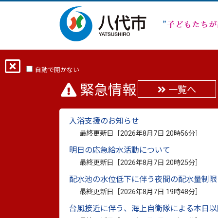
ホーム
分類から探す
市政
まちの
本市出身の湯野琉世選手が第25回夏季デフリ
自動で開かない
緊急情報
一覧へ
本市出身の湯野琉世選
入浴支援のお知らせ
最終更新日［
2026年8月7日 20時56分
］
会東京2025（東京20
明日の応急給水活動について
準優勝を報告
最終更新日［
2026年8月7日 20時25分
］
配水池の水位低下に伴う夜間の配水量制限
最終更新日：
2025年12月19日
印刷
最終更新日［
2026年8月7日 19時48分
］
台風接近に伴う、海上自衛隊による本日以