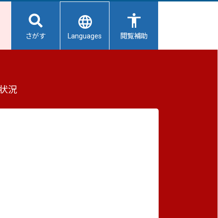
Languages
さがす
閲覧補助
カーでの準優勝を報告
もっと見る（全2件）
状況
重要なお知らせ
の
2026/08/07
【給水所情報】8月8日（土曜日）
2026/08/06
避難所開設状況
2026/08/01
避難所の再編について
2026/07/31
生活用水の配布について