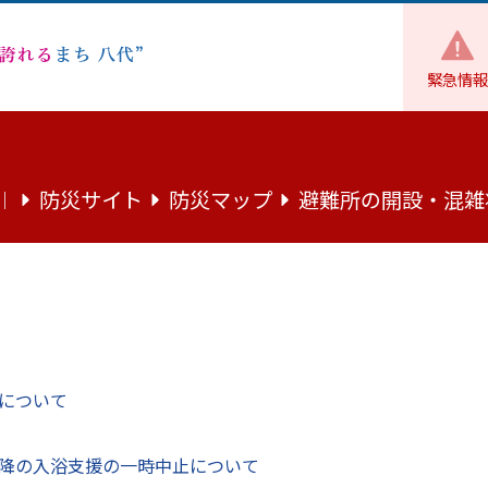
緊急情報
魅力
まちの話題
ンピック競技大会東京2025（東京2025デフリンピック）、デフサッ
防災サイト
防災マップ
避難所の開設・混雑
｜
手が第25回夏季デフリンピック競技大
25デフリンピック）、デフサッカーで
について
降の入浴支援の一時中止について