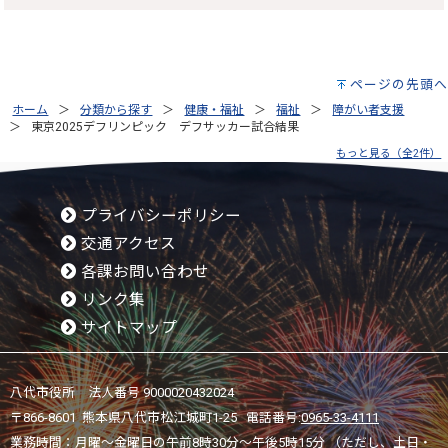
ページの先頭へ
ホーム
分類から探す
健康・福祉
福祉
障がい者支援
東京2025デフリンピック デフサッカー試合結果
もっと見る（全2件）
プライバシーポリシー
交通アクセス
各課お問い合わせ
リンク集
サイトマップ
八代市役所 法人番号 9000020432024
〒866-8601 熊本県八代市松江城町1-25 電話番号:
0965-33-4111
業務時間：月曜～金曜日の午前8時30分～午後5時15分 （ただし、土日・