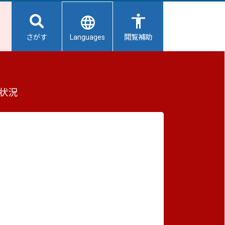
Languages
さがす
閲覧補助
1号誕生
もっと見る（全2件）
状況
重要なお知らせ
2026/08/08
避難所開設状況
2026/08/08
【給水所情報】8月9日（日曜日）
2026/08/01
避難所の再編について
2026/07/31
e）
生活用水の配布について