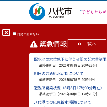
ホーム
分類から探す
市政
まちの
自動で開かない
緊急情報
一覧へ
ご当地グルメ「ちくワ
配水池の水位低下に伴う夜間の配水量制限
最終更新日：
2025年12月18日
最終更新日［
2026年8月8日 20時23分
］
印刷
明日の応急給水活動について
最終更新日［
2026年8月8日 20時4分
］
新たな八代名物グルメに
避難所開設状況（8月8日17時00分現在）
最終更新日［
2026年8月8日 17時20分
］
ご当地グルメ「ちくワンドッグ」の第1号
八代港での応急給水活動について
への認定証の授与が、10月31日に行われま