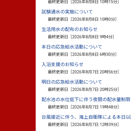
最終更新日［
2026年8月8日 10時15分
］
これは、ご当地グルメ「ちくワンドッグ」
試験通水の実施について
を訪れてもらい、地域の活性化を図るため
最終更新日［
2026年8月8日 10時0分
］
ドッグ」実行委員会では、新たな八代名物
生活用水の配布のお知らせ
ットドッグを掛け合わせたご当地グルメ「
最終更新日［
2026年8月8日 9時4分
］
本日の応急給水活動について
今回の認定商品は「パンの学校のちくワン
最終更新日［
2026年8月8日 6時30分
］
特製フィリングとちくわと相性の良いツナ
入浴支援のお知らせ
認定証はちくワンから授与され、パンの学校
最終更新日［
2026年8月7日 20時56分
］
おいしいので、ぜひ皆さんに食べていただ
明日の応急給水活動について
最終更新日［
2026年8月7日 20時25分
］
配水池の水位低下に伴う夜間の配水量制限
最終更新日［
2026年8月7日 19時48分
］
台風接近に伴う、海上自衛隊による本日以
最終更新日［
2026年8月7日 12時39分
］