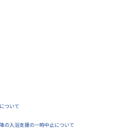
の商品開発や販売、プロモーションなどを通じ、多くの人に
に、「ちくワンドッグ」実行委員会が主催したものです。「ち
として、市公認キャラクター「ちくワン」と日奈久名物のちく
ちくワンドッグ」の商品開発に取り組んでいます。
ドッグ」と名付けられ、日奈久名産のちくわに日奈久みそを
を使って、お店自慢の塩パンで挟んだホットドッグです。
わたる
（ベーカリーDore）の店長の川上
亘
さんは、「この商品は
けると嬉しいです」と話しました。
について
降の入浴支援の一時中止について