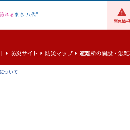
緊急情報
魅力
まちの話題
ご当地グルメ「ちくワンドッグ」認定商品第
防災サイト
防災マップ
避難所の開設・混雑
｜
ンドッグ」認定商品第1号誕生
について
となる認定商品の誕生を記念して、パンの学校（ベーカリーDor
した。