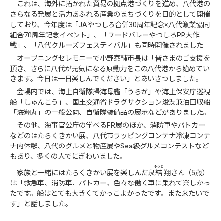
これは、海外に拓かれた貿易の拠点港づくりを進め、八代港の
さらなる発展と活力あふれる産業のまちづくりを目的として開催
しており、今年度は「JAやつしろ合併30周年記念×八代漁業協同
組合70周年記念イベント」、「フードバレーやつしろPR大作
戦」、「八代クルーズフェスティバル」も同時開催されました
オープニングセレモニーで小野泰輔市長は「皆さまのご支援を
頂き、さらに八代が元気になる原動力をこの八代港から始めてい
きます。今日は一日楽しんでください」とあいさつしました。
会場内では、海上自衛隊掃海母艦「うらが」や海上保安庁巡視
船「しゅんこう」、国土交通省ドラグサクション浚渫兼油回収船
「海翔丸」の一般公開、自衛隊装備品の展示などがありました。
その他、海事官公庁の学べるPR展のほか、消防車やパトカー
などのはたらくきかい展、八代市ラッピングコンテナ冷凍コンテ
ナ内体験、八代のグルメと物産展やSea級グルメコンテストなど
もあり、多くの人でにぎわいました。
ゆうと
家族と一緒にはたらくきかい展を楽しんだ泉
結
翔
さん（5歳）
は「救急車、消防車、パトカー、色々な働く車に乗れて楽しかっ
たです。船はとても大きくてかっこよかったです。また来たいで
す」と話しました。