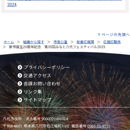
2024
ページの先頭へ
ホーム
組織から探す
市長公室
秘書広報課
広報広聴係
新市誕生20周年記念 第35回みなと八代フェスティバル2025
プライバシーポリシー
交通アクセス
各課お問い合わせ
リンク集
サイトマップ
八代市役所 法人番号 9000020432024
〒866-8601 熊本県八代市松江城町1-25 電話番号:
0965-33-4111