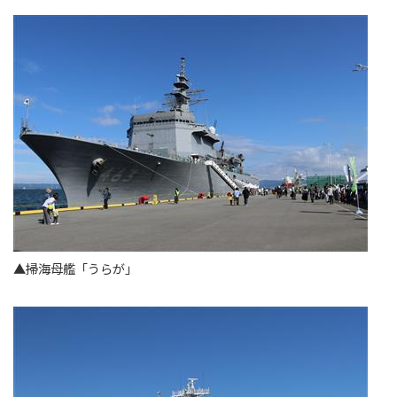
▲掃海母艦「うらが」