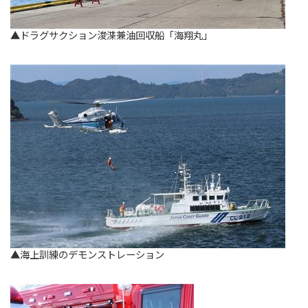
▲ドラグサクション浚渫兼油回収船「海翔丸」
▲海上訓練のデモンストレーション