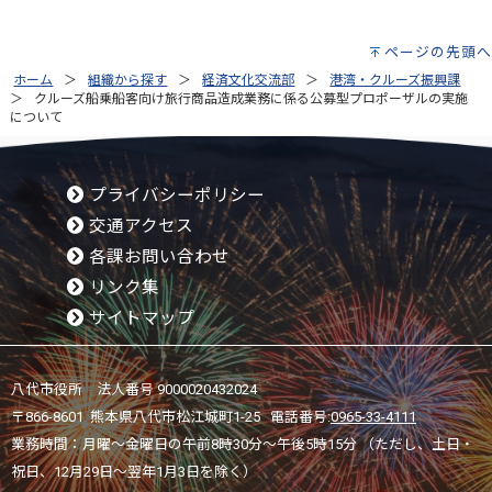
ページの先頭へ
ホーム
組織から探す
経済文化交流部
港湾・クルーズ振興課
クルーズ船乗船客向け旅行商品造成業務に係る公募型プロポーザルの実施
について
プライバシーポリシー
交通アクセス
各課お問い合わせ
リンク集
サイトマップ
八代市役所 法人番号 9000020432024
〒866-8601 熊本県八代市松江城町1-25 電話番号:
0965-33-4111
業務時間：月曜～金曜日の午前8時30分～午後5時15分 （ただし、土日・
祝日、12月29日～翌年1月3日を除く）