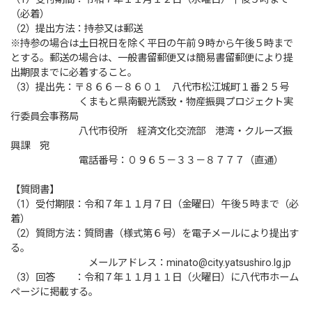
（必着）
（2）提出方法：持参又は郵送
※持参の場合は土日祝日を除く平日の午前９時から午後５時まで
とする。郵送の場合は、一般書留郵便又は簡易書留郵便により提
出期限までに必着すること。
（3）提出先：〒８６６－８６０１ 八代市松江城町１番２５号
くまもと県南観光誘致・物産振興プロジェクト実
行委員会事務局
八代市役所 経済文化交流部 港湾・クルーズ振
興課 宛
電話番号：０９６５－３３－８７７７（直通）
【質問書】
（1）受付期限：令和７年１１月７日（金曜日）午後５時まで（必
着）
（2）質問方法：質問書（様式第６号）を電子メールにより提出す
る。
メールアドレス：minato@city.yatsushiro.lg.jp
（3）回答 ：令和７年１１月１１日（火曜日）に八代市ホーム
ページに掲載する。