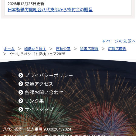
2025年12月25日更新
日本製紙労働組合八代支部から寄付金の贈呈
ページの先頭へ
ホーム
組織から探す
市長公室
秘書広報課
広報広聴係
やつしろオシゴト探検フェア2025
プライバシーポリシー
交通アクセス
各課お問い合わせ
リンク集
サイトマップ
八代市役所 法人番号 9000020432024