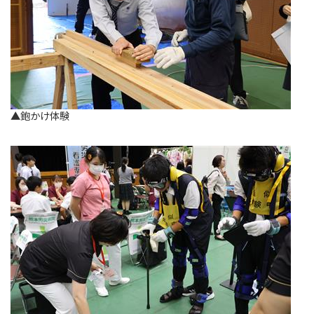
▲鉋かけ体験