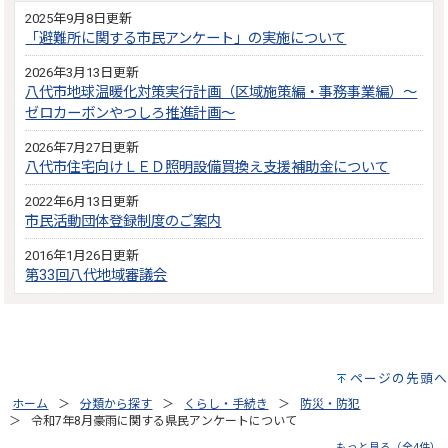
2025年9月8日更新
「避難所に関する市民アンケート」の実施について
2026年3月13日更新
八代市地球温暖化対策実行計画（区域施策編・事務事業編）～
ゼロカーボンやつしろ推進計画～
2026年7月27日更新
八代市住宅向けＬＥＤ照明設備買換え支援補助金について
2022年6月13日更新
市民活動団体登録制度のご案内
2016年1月26日更新
第33回八代地域審議会
ページの先頭へ
ホーム
分類から探す
くらし・手続き
防災・防犯
令和7年8月豪雨に関する県民アンケートについて
もっと見る（全4件）