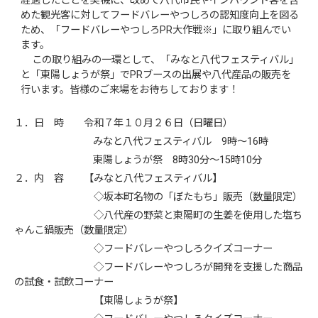
経過したことを契機に、改めて八代市民やインバウンド客を含
めた観光客に対してフードバレーやつしろの認知度向上を図る
ため、「フードバレーやつしろPR大作戦※」に取り組んでい
ます。
この取り組みの一環として、「みなと八代フェスティバル」
と「東陽しょうが祭」でPRブースの出展や八代産品の販売を
行います。皆様のご来場をお待ちしております！
１．日 時 令和７年１０月２６日（日曜日）
みなと八代フェスティバル 9時～16時
東陽しょうが祭 8時30分～15時10分
２．内 容 【みなと八代フェスティバル】
◇坂本町名物の「ぼたもち」販売（数量限定）
◇八代産の野菜と東陽町の生姜を使用した塩ち
ゃんこ鍋販売（数量限定）
◇フードバレーやつしろクイズコーナー
◇フードバレーやつしろが開発を支援した商品
の試食・試飲コーナー
【東陽しょうが祭】