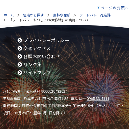
ページの先頭へ
ホーム
組織から探す
農林水産部
フードバレー推進課
「フードバレーやつしろPR大作戦」の実施について
プライバシーポリシー
交通アクセス
各課お問い合わせ
リンク集
サイトマップ
八代市役所 法人番号 9000020432024
〒866-8601 熊本県八代市松江城町1-25 電話番号:
0965-33-4111
業務時間：月曜～金曜日の午前8時30分～午後5時15分 （ただし、土日・
祝日、12月29日～翌年1月3日を除く）