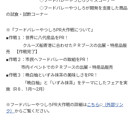
◇フードバレーやつしろクイズコーナー
◇フードバレーやつしろが開発を支援した商品
の試食・試飲コーナー
※『フードバレーやつしろPR大作戦について』
■作戦１：世界に八代産品をPR！
クルーズ船寄港に合わせたＰＲブースの出展・特産品販
売 【作戦完了】
■作戦２：市民へフードバレーの取組をPR！
市内イベントでのＰＲブースの出展・特産品販売
■作戦３：晩白柚といずみ抹茶の美味しさをPR！
「晩白柚」と「いずみ抹茶」をテーマにしたフェアを実
施（R８．1月～2月）
※フードバレーやつしろPR大作戦の詳細は
こちら
（外部リン
ク）
からご覧ください。