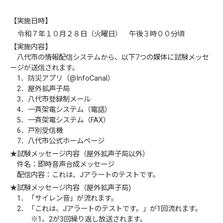
【実施日時】
令和７年１０月２８日（火曜日） 午後３時００分頃
【実施内容】
八代市の情報配信システムから、以下7つの媒体に試験メッセ
ージが送信されます。
1．防災アプリ（@InfoCanal）
2．屋外拡声子局
3．八代市登録制メール
4．一斉架電システム（電話）
5．一斉架電システム（FAX）
6．戸別受信機
7．八代市公式ホームページ
★試験メッセージ内容（屋外拡声子局以外）
件名：即時音声合成メッセージ
配信内容：これは、Jアラートのテストです。
★試験メッセージ内容（屋外拡声子局)
1．「サイレン音」が流れます。
2．「これは、Jアラートのテストです。」が1回流れます。
※1、2が3回繰り返し放送されます。