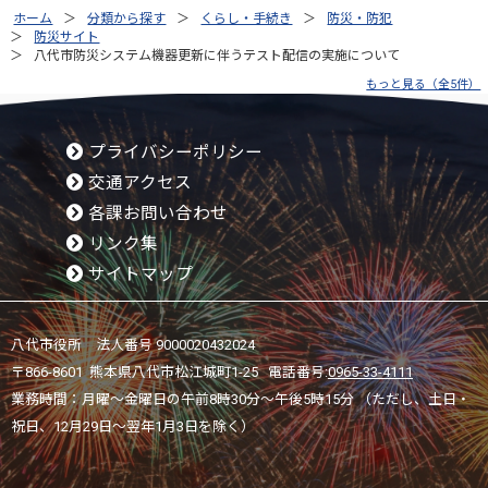
ホーム
分類から探す
くらし・手続き
防災・防犯
防災サイト
八代市防災システム機器更新に伴うテスト配信の実施について
もっと見る（全5件）
プライバシーポリシー
交通アクセス
各課お問い合わせ
リンク集
サイトマップ
八代市役所 法人番号 9000020432024
〒866-8601 熊本県八代市松江城町1-25 電話番号:
0965-33-4111
業務時間：月曜～金曜日の午前8時30分～午後5時15分 （ただし、土日・
祝日、12月29日～翌年1月3日を除く）