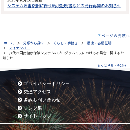
2025年10月20日更新
システム障害復旧に伴う納税証明書などの発行再開のお知らせ
ページの先頭へ
ホーム
分類から探す
くらし・手続き
届出・各種証明
マイナンバー
八代市国民健康保険システムのプログラムミスにおける不具合に関するお
知らせ
もっと見る（全2件）
プライバシーポリシー
交通アクセス
各課お問い合わせ
リンク集
サイトマップ