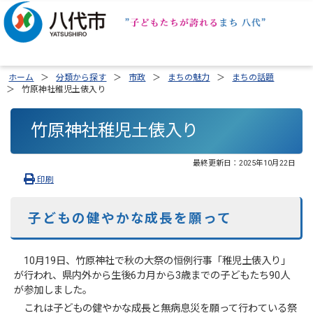
ホーム
分類から探す
市政
まちの魅力
まちの話題
竹原神社稚児土俵入り
竹原神社稚児土俵入り
最終更新日：
2025年10月22日
印刷
子どもの健やかな成長を願って
10月19日、竹原神社で秋の大祭の恒例行事「稚児土俵入り」
が行われ、県内外から生後6カ月から3歳までの子どもたち90人
が参加しました。
これは子どもの健やかな成長と無病息災を願って行わている祭