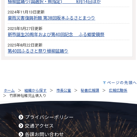
植柳盆踊り(国選択・県指定) 8月14日ほか
2024年11月13日更新
豪雨災害復興祈願 第38回坂本ふるさとまつり
2025年5月27日更新
新市誕生20周年および第40回記念 ふる郷愛鏡祭
2025年8月22日更新
第40回ふるさと祭り植柳盆踊り
ページの先頭へ
ホーム
組織から探す
市長公室
秘書広報課
広報広聴係
竹原神社稚児土俵入り
プライバシーポリシー
交通アクセス
各課お問い合わせ