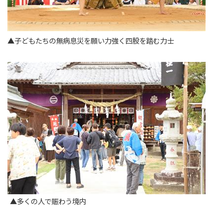
▲子どもたちの無病息災を願い力強く四股を踏む力士
▲多くの人で賑わう境内