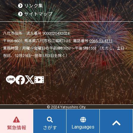
リンク集
サイトマップ
八代市役所 法人番号 9000020432024
〒866-8601 熊本県八代市松江城町1-25 電話番号:
0965-33-4111
業務時間：月曜～金曜日の午前8時30分～午後5時15分 （ただし、土日・
祝日、12月29日～翌年1月3日を除く）
© 2024 Yatsushiro City.
Languages
緊急情報
さがす