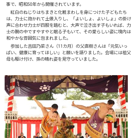
事で、昭和50年から開催されています。
紅白のねじりはちまきと化粧まわしを身につけた子どもたち
は、力士に抱かれて土俵入りし、「よいしょ、よいしょ」の掛け
声に合わせ力士が四股を踏むと、大声で泣き出す子もいれば、力
士の腕の中ですやすやと眠る子もいて、その愛らしい姿に境内は
和やかな雰囲気に包まれました。
参加した吉田乃菜さん（11カ月）の父直樹さんは「元気いっ
ぱい、健康に育ってほしい」と願いを語りました。会場には祖父
母も駆け付け、孫の晴れ姿を見守っていました。