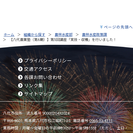
ページの先頭へ
ホーム
組織から探す
農林水産部
農林水産政策課
【八代農業塾（第6期）】第5回講座「実技・収穫」を行いました！
プライバシーポリシー
交通アクセス
各課お問い合わせ
リンク集
サイトマップ
八代市役所 法人番号 9000020432024
〒866-8601 熊本県八代市松江城町1-25 電話番号:
0965-33-4111
業務時間：月曜～金曜日の午前8時30分～午後5時15分 （ただし、土日・