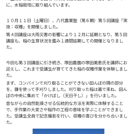
に、水稲栽培に取り組んでいます。
１０月１１日（土曜日）、八代農業塾（第６期）第５回講座「実
技：収穫」を開催しました。
第４回講座は大雨災害の影響により１２月に延期となり、第５回
講座も、稲の生育状況を鑑み１週間延期しての開催となりまし
た。
今回も第３回講座に引き続き、塚田農園の塚田美恵氏を講師にお
迎えし、これまで受講生が育ててきた稲の収穫作業を体験しまし
た。
まず、コンバインで刈り取ることができない田んぼの隅の部分
を、鎌を使って手刈りしました。刈り取った稲は藁で束ね、田ん
ぼの中央に集めて「かけぼし（天日干し）」を行いました。
昔ながらの自然乾燥させる伝統的な方法を実際に体験すること
で、手作業の大変さや稲作の工程の意味を学ぶことができまし
た。受講生全員で記念撮影を行い、収穫の喜びを分かち合いまし
た。