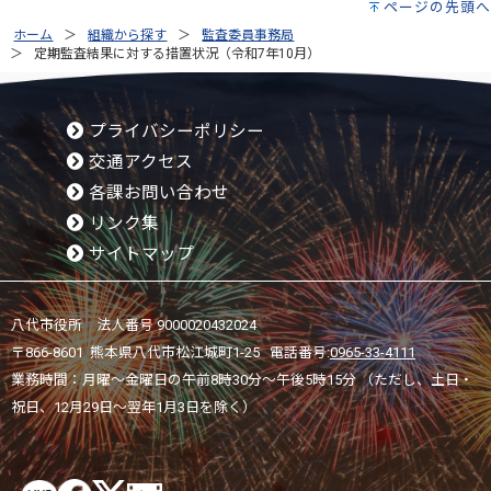
ページの先頭へ
ホーム
組織から探す
監査委員事務局
定期監査結果に対する措置状況（令和7年10月）
プライバシーポリシー
交通アクセス
各課お問い合わせ
リンク集
サイトマップ
八代市役所 法人番号 9000020432024
〒866-8601 熊本県八代市松江城町1-25 電話番号:
0965-33-4111
業務時間：月曜～金曜日の午前8時30分～午後5時15分 （ただし、土日・
祝日、12月29日～翌年1月3日を除く）