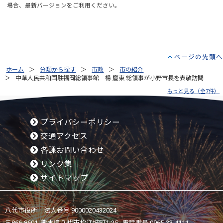
場合、最新バージョンをご利用ください。
ページの先頭へ
ホーム
分類から探す
市政
市の紹介
中華人民共和国駐福岡総領事館 楊 慶東 総領事が小野市長を表敬訪問
もっと見る（全7件）
プライバシーポリシー
交通アクセス
各課お問い合わせ
リンク集
サイトマップ
八代市役所 法人番号 9000020432024
〒866-8601 熊本県八代市松江城町1-25 電話番号:
0965-33-4111