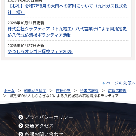
2025年8月20日更新
【お礼】令和7年8月の大雨への寄附について（九州ガス株式会
社 様）
2025年10月21日更新
株式会社クラフティア（旧九電工）八代営業所による国指定史
跡八代城跡清掃ボランティア活動
2025年10月27日更新
やつしろオシゴト探検フェア2025
ページの先頭へ
ホーム
組織から探す
市長公室
秘書広報課
広報広聴係
認定NPO法人しらさぎなどによる八代城跡の石垣清掃ボランティア
プライバシーポリシー
交通アクセス
各課お問い合わせ