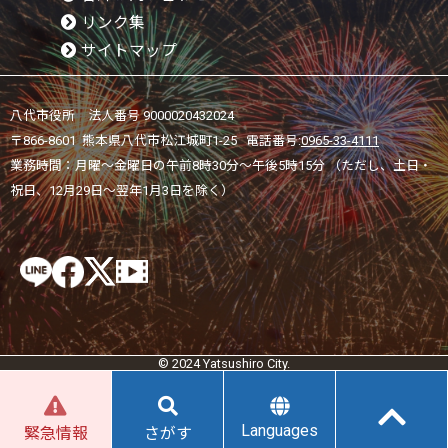
リンク集
サイトマップ
八代市役所 法人番号 9000020432024
〒866-8601 熊本県八代市松江城町1-25 電話番号:
0965-33-4111
業務時間：月曜～金曜日の午前8時30分～午後5時15分 （ただし、土日・
祝日、12月29日～翌年1月3日を除く）
© 2024 Yatsushiro City.
Languages
緊急情報
さがす