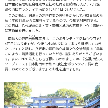
日本生命保険相互会社熊本支社の社員ら総勢約95人が、八代城
跡の清掃ボランティア活動を10月11日に行いました。
この活動は、同法人の高所作業の技術を活かして地域貢献のた
めに平成11年から毎年行っているもので、今年で24回目です。
この日は、八代城跡の北・東・南側と城内の石垣を中心に清掃や
除草作業を行いました。
よしてる
同法人の沼田
吉輝
理事長は「このボランティア活動も今回で2
4回目になりますが、今後も地域の役に立てるよう継続していき
たいです」と話し、八代市の濱田浩介経済文化交流部長は「毎年
このように清掃活動を行っていただき、誠にありがとうございま
す。また、NPO法人しらさぎ様におかれましては、公益財団法人
ソロプチミスト日本財団の令和7年度社会ボランティア賞の受
賞、おめでとうございます」とお礼を述べました。