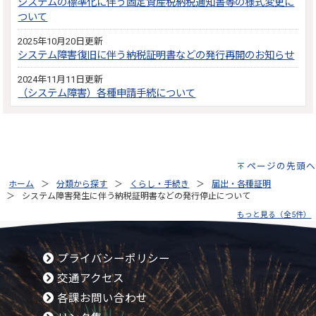
システムの標準化に伴う固定資産税納税通知書等の様式変更に
ついて
2025年10月20日更新
システム障害復旧に伴う納税証明書などの発行再開のお知らせ
2024年11月11日更新
（システム障害）各種申請手続について
ページの先頭へ
ホーム
分類から探す
くらし・手続き
届出・各種証明
システム障害発生に伴う納税証明書などの発行停止について
もっと見る（全5件）
プライバシーポリシー
交通アクセス
各課お問い合わせ