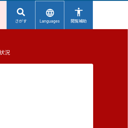
Languages
さがす
閲覧補助
ついて（株式会社 地域科学研究所様）
もっと見る（全2件）
状況
重要なお知らせ
2026/08/07
【給水所情報】8月8日（土曜日）
2026/08/06
避難所開設状況
2026/08/01
する義
避難所の再編について
2026/07/31
生活用水の配布について