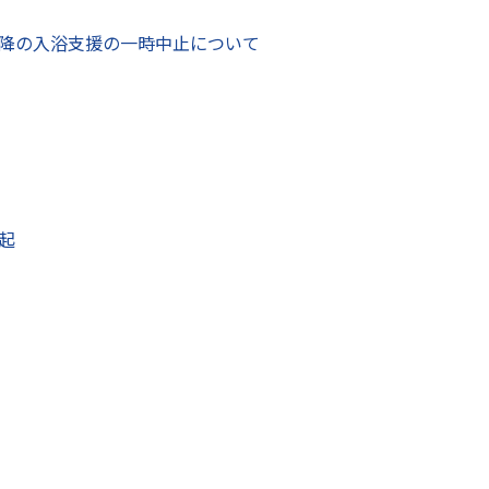
ました。
降の入浴支援の一時中止について
の方が被災されたと思います。幅広い支援に役立てていただき
「まだまだ復興には時間がかかると思うが、今回いただいた義
きます。」とお礼を述べました。
起