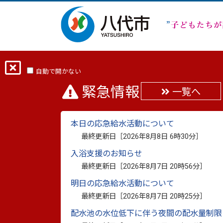
ホーム
分類から探す
くらし・手続き
自動で開かない
緊急情報
一覧へ
【お礼】令和７年８月
本日の応急給水活動について
地域科学研究所様）
最終更新日［
2026年8月8日 6時30分
］
入浴支援のお知らせ
最終更新日：
2025年10月14日
印刷
最終更新日［
2026年8月7日 20時56分
］
明日の応急給水活動について
株式会社 地域科学研究所様より、令和７
最終更新日［
2026年8月7日 20時25分
］
援金をいただきました。
配水池の水位低下に伴う夜間の配水量制限