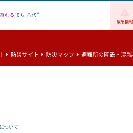
緊急情報
防災・防犯
復興
【お礼】令和７年８月大雨への義援金に
防災サイト
防災マップ
避難所の開設・混雑
｜
大雨への義援金について（株式会社
年８月大雨災害で被災された八代市の方の生活支援や再建に対
について