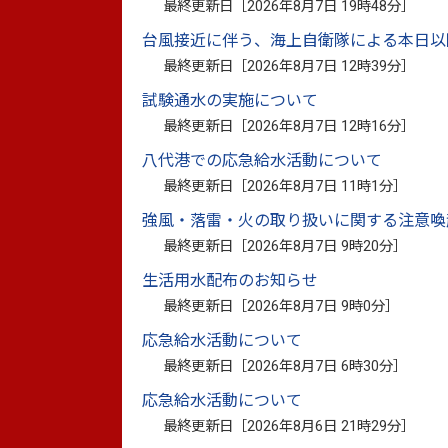
この度は貴重な義援金をありがとうござい
最終更新日［
2026年8月7日 19時48分
］
台風接近に伴う、海上自衛隊による本日以
堀田事務所長からは、「今回の大雨で多く
最終更新日［
2026年8月7日 12時39分
］
思います。」とあいさつされ、市からは、
試験通水の実施について
被災者の方に配分し復旧・復興に努めてい
最終更新日［
2026年8月7日 12時16分
］
八代港での応急給水活動について
最終更新日［
2026年8月7日 11時1分
］
強風・落雷・火の取り扱いに関する注意喚
最終更新日［
2026年8月7日 9時20分
］
生活用水配布のお知らせ
最終更新日［
2026年8月7日 9時0分
］
応急給水活動について
最終更新日［
2026年8月7日 6時30分
］
応急給水活動について
最終更新日［
2026年8月6日 21時29分
］