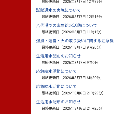
最終更新日［
2026年8月7日 12時39分
］
試験通水の実施について
第3回婚活力アップセミナー
最終更新日［
2026年8月7日 12時16分
］
「理想のパートナー像を明確にする自己分
八代港での応急給水活動について
最終更新日［
2026年8月7日 11時1分
］
出会いの第一歩は“自分を知ること”から
強風・落雷・火の取り扱いに関する注意喚
恋愛タイプ診断・理想像ワークで出会いの
最終更新日［
2026年8月7日 9時20分
］
生活用水配布のお知らせ
最終更新日［
2026年8月7日 9時0分
］
参加特典
応急給水活動について
最終更新日［
2026年8月7日 6時30分
］
・セミナー後カウンセリング付き（希望者
応急給水活動について
・12月21日（日曜日）「スイーツdeご縁
最終更新日［
2026年8月6日 21時29分
］
生活用水配布のお知らせ
最終更新日［
2026年8月6日 21時25分
］