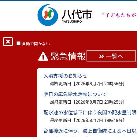
ホーム
人生のできごとから探す
結婚
自動で開かない
緊急情報
一覧へ
【10月31日開催】Ly
入浴支援のお知らせ
最終更新日：
2025年10月20日
最終更新日［
2026年8月7日 20時56分
］
印刷
明日の応急給水活動について
最終更新日［
2026年8月7日 20時25分
］
婚活力アップセミナー 参
配水池の水位低下に伴う夜間の配水量制限
最終更新日［
2026年8月7日 19時48分
］
やつしろ結婚サポートセンターLynkか
台風接近に伴う、海上自衛隊による本日以