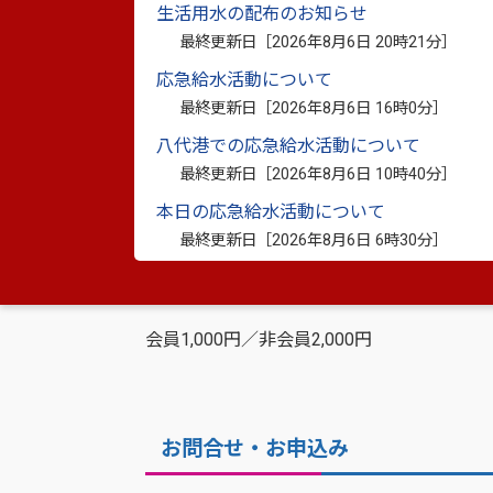
開催日時
生活用水の配布のお知らせ
最終更新日［
2026年8月6日 20時21分
］
10月31日（金曜日） 19：00～20：00
応急給水活動について
最終更新日［
2026年8月6日 16時0分
］
場所
八代港での応急給水活動について
最終更新日［
2026年8月6日 10時40分
］
八代市役所1階 会議室C（八代市松江城町1-
本日の応急給水活動について
最終更新日［
2026年8月6日 6時30分
］
参加料金
会員1,000円／非会員2,000円
お問合せ・お申込み