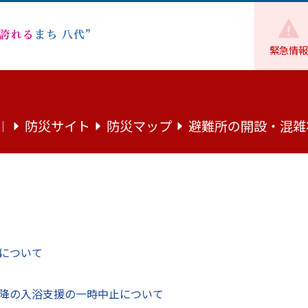
緊急情報
・離婚
【10月31日開催】Lynk主催・第3回婚活力アップセミナー！
防災サイト
防災マップ
避難所の開設・混雑
｜
nk主催・第3回婚活力アップセミナー！
加者募集中！
について
ら婚活に役立つセミナーのお知らせです
降の入浴支援の一時中止について