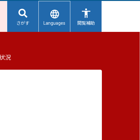
Languages
さがす
閲覧補助
もっと見る（全2件）
状況
重要なお知らせ
2026/08/07
【給水所情報】8月8日（土曜日）
2026/08/06
避難所開設状況
2026/08/01
避難所の再編について
2026/07/31
生活用水の配布について