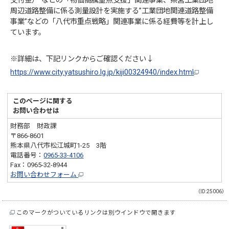
交付金）”などの「物価高騰重点支援」関連事業、県営工業団地
周辺道路整備に係る測量設計を実施する”工業団地関連道路整備
事業”などの「八代市重点戦略」関連事業に係る経費等を計上し
ています。
※詳細は、下記リンクからご確認ください↓
https://www.city.yatsushiro.lg.jp/kiji00324940/index.html
このページに関する
お問い合わせは
財務部 財政課
〒866-8601
熊本県八代市松江城町1-25 3階
電話番号：
0965-33-4106
Fax：0965-32-8944
お問い合わせフォーム
（ID:25006）
このマークがついているリンクは別ウインドウで開きます