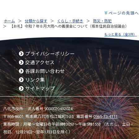
ページの先頭へ
ホーム
分類から探す
くらし・手続き
防災・防犯
【お礼】令和７年８月大雨への義援金について（坂本住民自治協議会）
もっと見る（全3件）
プライバシーポリシー
交通アクセス
各課お問い合わせ
リンク集
サイトマップ
八代市役所 法人番号 9000020432024
〒866-8601 熊本県八代市松江城町1-25 電話番号:
0965-33-4111
業務時間：月曜～金曜日の午前8時30分～午後5時15分 （ただし、土日・
祝日、12月29日～翌年1月3日を除く）