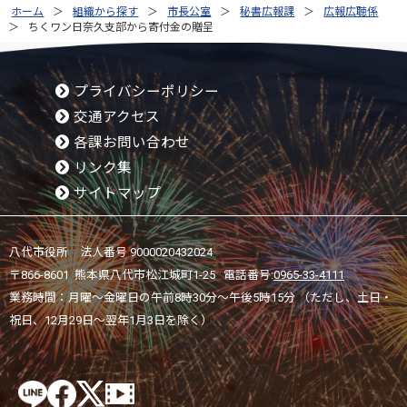
ホーム
組織から探す
市長公室
秘書広報課
広報広聴係
ちくワン日奈久支部から寄付金の贈呈
プライバシーポリシー
交通アクセス
各課お問い合わせ
リンク集
サイトマップ
八代市役所 法人番号 9000020432024
〒866-8601 熊本県八代市松江城町1-25 電話番号:
0965-33-4111
業務時間：月曜～金曜日の午前8時30分～午後5時15分 （ただし、土日・
祝日、12月29日～翌年1月3日を除く）