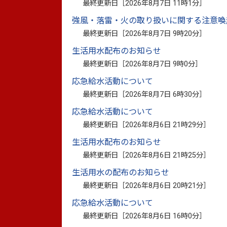
最終更新日［
2026年8月7日 11時1分
］
これは、今回の大雨被害の災害復旧事業
強風・落雷・火の取り扱いに関する注意喚
最終更新日［
2026年8月7日 9時20分
］
前田代表理事が「今回の被害の大きさを受
生活用水配布のお知らせ
ていただきました」とあいさつすると、小
最終更新日［
2026年8月7日 9時0分
］
切に活用させていただきます」とお礼を述
応急給水活動について
最終更新日［
2026年8月7日 6時30分
］
応急給水活動について
最終更新日［
2026年8月6日 21時29分
］
生活用水配布のお知らせ
最終更新日［
2026年8月6日 21時25分
］
生活用水の配布のお知らせ
最終更新日［
2026年8月6日 20時21分
］
応急給水活動について
最終更新日［
2026年8月6日 16時0分
］