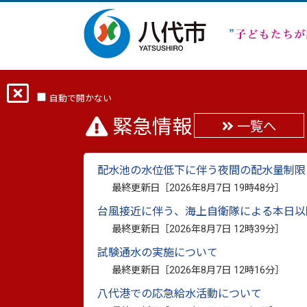
ホーム
分類から探す
市政
まちの
自動で開かない
緊急情報
一覧へ
八代市プロパンガス協
配水池の水位低下に伴う夜間の配水量制限
最終更新日：
2025年10月2日
最終更新日［
2026年8月7日 19時48分
］
印刷
台風接近に伴う、海上自衛隊による本日以
最終更新日［
2026年8月7日 12時39分
］
災害復旧事業への活用を
試験通水の実施について
最終更新日［
2026年8月7日 12時16分
］
八代市プロパンガス協同組合の前田満洋代表
八代港での応急給水活動について
金の目録を贈呈しました。