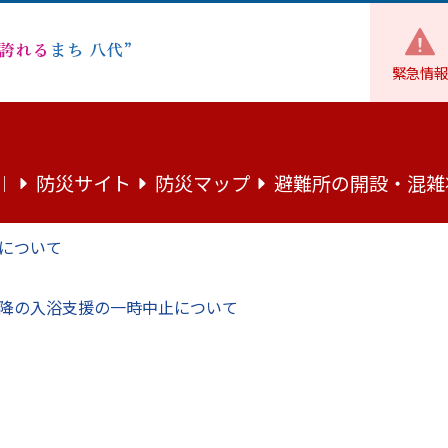
緊急情報
魅力
まちの話題
八代市プロパンガス協同組合が寄付金を贈呈
防災サイト
防災マップ
避難所の開設・混雑
｜
同組合が寄付金を贈呈
について
降の入浴支援の一時中止について
理事ら3人が9月26日に市役所本庁を訪れ、小野泰輔市長に