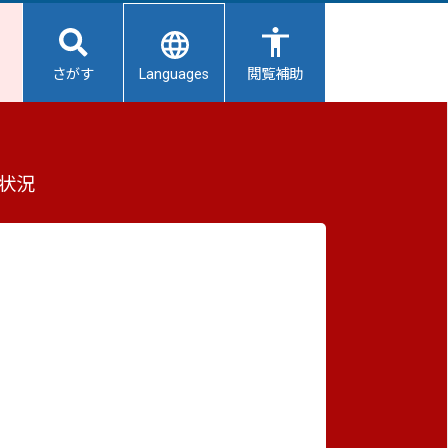
Languages
さがす
閲覧補助
もっと見る（全2件）
状況
重要なお知らせ
2026/08/07
【給水所情報】8月8日（土曜日）
2026/08/06
避難所開設状況
2026/08/01
避難所の再編について
2026/07/31
寄付
生活用水の配布について