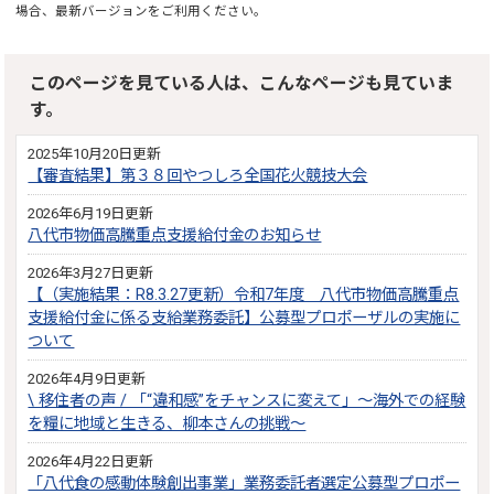
場合、最新バージョンをご利用ください。
このページを見ている人は、こんなページも見ていま
す。
2025年10月20日更新
【審査結果】第３８回やつしろ全国花火競技大会
2026年6月19日更新
八代市物価高騰重点支援給付金のお知らせ
2026年3月27日更新
【（実施結果：R8.3.27更新）令和7年度 八代市物価高騰重点
支援給付金に係る支給業務委託】公募型プロポーザルの実施に
ついて
2026年4月9日更新
\ 移住者の声 / 「“違和感”をチャンスに変えて」～海外での経験
を糧に地域と生きる、柳本さんの挑戦～
2026年4月22日更新
「八代食の感動体験創出事業」業務委託者選定公募型プロポー