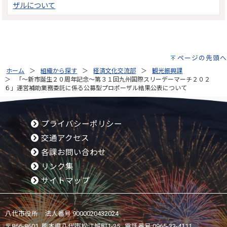
ザルについて
ページの先頭へ
ホーム
組織から探す
経済文化交流部
観光振興課
「～新市誕生２０周年記念～第３１回九州国際スリーデーマーチ２０２
６」運営補助業務委託に係る公募型プロポーザル結果公表について
プライバシーポリシー
交通アクセス
各課お問い合わせ
リンク集
サイトマップ
八代市役所 法人番号 9000020432024
〒866-8601 熊本県八代市松江城町1-25 電話番号:
0965-33-4111