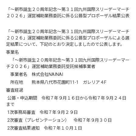
「～新市誕生２０周年記念～第３１回九州国際スリーデーマーチ
２０２６」運営補助業務委託に係る公募型プロポーザル結果公表
「～新市誕生２０周年記念～第３１回九州国際スリーデーマーチ
２０２６」運営補助業務委託に係る公募型プロポーザルによる選
定結果について、下記のとおり決定しましたので公表します。
事業名
「～新市誕生２０周年記念～第３１回九州国際スリーデーマー
チ２０２６」運営補助業務委託受託候補事業者
事業者名 株式会社NAINAI
所在地 熊本県八代市花園町11-1 ガレリア４F
審査経過
公募・申込期間 令和７年９月１６日から令和７年９月２４日
まで
1次事務局審査 令和７年９月２９日
2次審査（プレゼンテーション） 令和７年９月３０日
2次審査結果通知 令和７年１０月１日