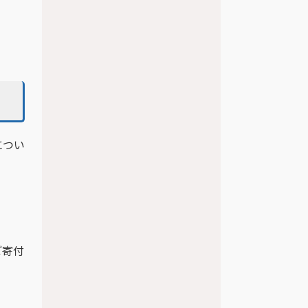
につい
ご寄付