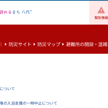
緊急情報
観光
観光
八代駅前プロジェクションマッピング業務に係る
防災サイト
防災マップ
避難所の開設・混雑
｜
ョンマッピング業務に係る公募型プロ
について
滞在型観光促進を図るために、八代駅前を拠点としたプロジ
降の入浴支援の一時中止について