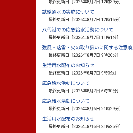
最終更新日［
2026年8月7日 12時39分
］
つきましては、以下のとおり公募型プロポ
試験通水の実施について
最終更新日［
2026年8月7日 12時16分
］
八代港での応急給水活動について
最終更新日［
2026年8月7日 11時1分
］
１．委託業務の概要
強風・落雷・火の取り扱いに関する注意喚
最終更新日［
2026年8月7日 9時20分
］
（１）業務名称 八代駅前プロジェクシ
生活用水配布のお知らせ
（２）業務内容 添付仕様書とおり
最終更新日［
2026年8月7日 9時0分
］
応急給水活動について
（３）委託期間 契約締結の日から令和
最終更新日［
2026年8月7日 6時30分
］
（４）提案上限額 ２３，６６６，０００
応急給水活動について
最終更新日［
2026年8月6日 21時29分
］
生活用水配布のお知らせ
２．企画提案書等の提出に
最終更新日［
2026年8月6日 21時25分
］