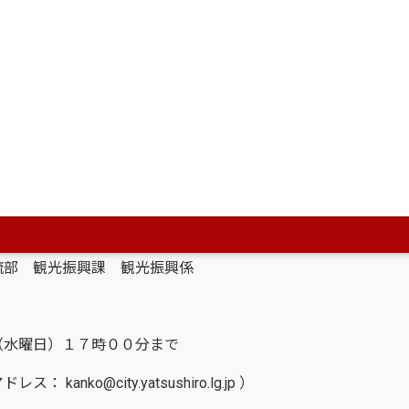
いては、添付の実施要領に基づくものとする。
（金曜日）１７時００分まで
分から１７時００分まで）または郵送による
でに必着のこと。
代市松江城町１－２５
光振興課 観光振興係
水曜日）１７時００分まで
o@city.yatsushiro.lg.jp ）