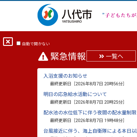
ホーム
分類から探す
しごと・産業
自動で開かない
緊急情報
一覧へ
八代駅前プロジェクシ
入浴支援のお知らせ
ポーザルについて
最終更新日［
2026年8月7日 20時56分
］
明日の応急給水活動について
最終更新日：
2025年10月24日
印刷
最終更新日［
2026年8月7日 20時25分
］
配水池の水位低下に伴う夜間の配水量制限
最終更新日［
2026年8月7日 19時48分
］
本市は、夜間における市内周遊の促進及び
台風接近に伴う、海上自衛隊による本日以
ョンマッピング業務を行います。