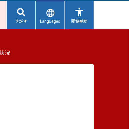
Languages
さがす
閲覧補助
公募型プロポーザルについて
もっと見る（全2件）
状況
重要なお知らせ
2026/08/07
【給水所情報】8月8日（土曜日）
2026/08/06
避難所開設状況
2026/08/01
避難所の再編について
2026/07/31
ェクシ
生活用水の配布について