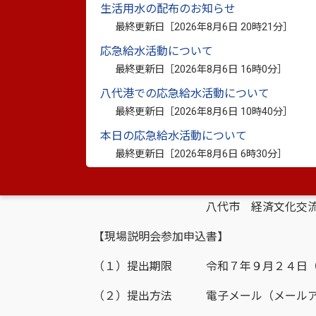
生活用水の配布のお知らせ
最終更新日［
2026年8月6日 20時21分
］
企画提案書等の提出及び質問の方法等につ
応急給水活動について
【企画提案書】
最終更新日［
2026年8月6日 16時0分
］
（１）提出期限 令和７年１０月１０日
八代港での応急給水活動について
最終更新日［
2026年8月6日 10時40分
］
（２）提出方法 持参（平日の８時３０
本日の応急給水活動について
※郵送の場合は、提出期限ま
最終更新日［
2026年8月6日 6時30分
］
（３）提出先 〒８６６－８６０１八
八代市 経済文化交流部 観
【現場説明会参加申込書】
（１）提出期限 令和７年９月２４日（
（２）提出方法 電子メール（メールアドレス： kank