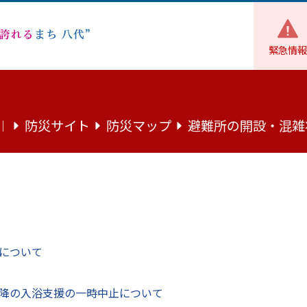
緊急情報
魅力
まちの話題
第8回熊本県女性消防操法大会優勝報告
防災サイト
防災マップ
避難所の開設・混雑
｜
操法大会優勝報告
について
第8回熊本県女性消防操法大会」に出場し、見事優勝した八代市
降の入浴支援の一時中止について
所本庁を訪れ、小野泰輔市長に同大会3連覇と第26回全国女性消