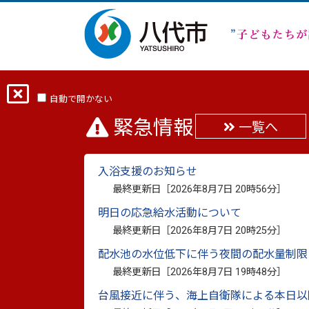
ホーム
分類から探す
市政
まちの
自動で開かない
緊急情報
一覧へ
第8回熊本県女性消防
入浴支援のお知らせ
最終更新日：
2025年9月18日
最終更新日［
2026年8月7日 20時56分
］
印刷
明日の応急給水活動について
最終更新日［
2026年8月7日 20時25分
］
熊本県大会3連覇を達成
配水池の水位低下に伴う夜間の配水量制限
最終更新日［
2026年8月7日 19時48分
］
9月7日に熊本県消防学校で開催された「
台風接近に伴う、海上自衛隊による本日以
団八代方面隊本部分団が、9月12日に市役