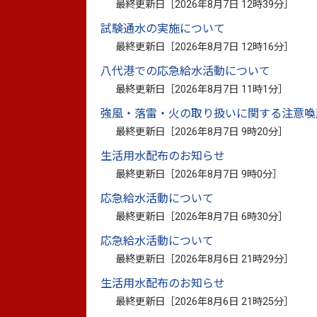
最終更新日［
2026年8月7日 12時39分
］
法大会への出場決定を報告しました。
試験通水の実施について
この大会は2年に1回開催され、出場隊は
最終更新日［
2026年8月7日 12時16分
］
や士気など3つの審査項目の合計得点で競いま
八代港での応急給水活動について
う好成績で優勝しました。また、邑上由衣さ
最終更新日［
2026年8月7日 11時1分
］
員）は、それぞれ優秀選手賞も受賞しまし
強風・落雷・火の取り扱いに関する注意喚
最終更新日［
2026年8月7日 9時20分
］
同分団は、10月28日（火曜日）に横浜
生活用水配布のお知らせ
場し、大会史上初となる3連覇を目指します
最終更新日［
2026年8月7日 9時0分
］
かさ
だ
よしこ
笠
田
佳子
隊長は「多くの皆さんのご尽力
応急給水活動について
さらなる訓練を重ね、3連覇を目指して頑
最終更新日［
2026年8月7日 6時30分
］
心を忘れずに、日頃の訓練の成果を発揮し
応急給水活動について
した。
最終更新日［
2026年8月6日 21時29分
］
生活用水配布のお知らせ
最終更新日［
2026年8月6日 21時25分
］