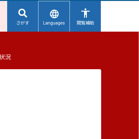
Languages
さがす
閲覧補助
もっと見る（全2件）
状況
重要なお知らせ
2026/08/07
【給水所情報】8月8日（土曜日）
2026/08/06
避難所開設状況
2026/08/01
避難所の再編について
2026/07/31
消防
生活用水の配布について
防操