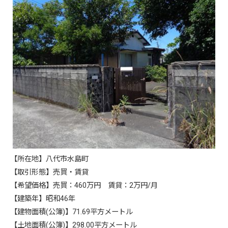
【所在地】八代市水島町
【取引形態】売買・賃貸
【希望価格】売買：460万円 賃貸：2万円/月
【建築年】昭和46年
【建物面積(公簿)】71.69平方メートル
【土地面積(公簿)】298.00平方メートル