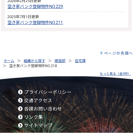
2026年2月25日更新
空き家バンク登録物件NO.229
2025年7月1日更新
空き家バンク登録物件NO.211
ページの先頭へ
ホーム
組織から探す
建設部
住宅課
空き家バンク登録物件NO.218
もっと見る（全9件）
プライバシーポリシー
交通アクセス
各課お問い合わせ
リンク集
サイトマップ