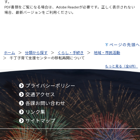
す。
PDF書類をご覧になる場合は、
Adobe Reader
が必要です。正しく表示されない
場合、最新バージョンをご利用ください。
ページの先頭へ
ホーム
分類から探す
くらし・手続き
地域・市民活動
千丁子育て支援センターの移転再開について
もっと見る（全6件）
プライバシーポリシー
交通アクセス
各課お問い合わせ
リンク集
サイトマップ