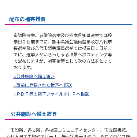
配布の補完措置
衆議院選挙、参議院選挙及び熊本県知事選挙では投
票日２日前までに、熊本県議会議員選挙及び八代市
長選挙及び八代市議会議員選挙では投票日１日前ま
でに、選挙人がいらっしゃる世帯へポスティング等
で配布しますが、補完措置として次の方法をとって
おります。
○公共施設へ備え置き
○事前に登録された世帯へ郵送
○ＰＤＦ等の電子ファイルをＨＰへ掲載
公共施設へ備え置き
市役所、各支所、各校区コミュニティセンター、市立図書館、
八代トヨオカ地建アリーナ、桜十字ホールやつしろなどの公共施