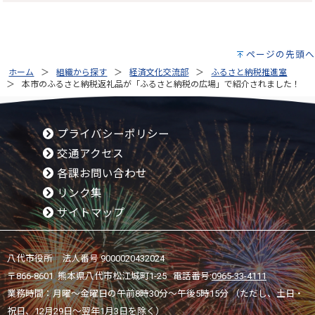
ページの先頭へ
ホーム
組織から探す
経済文化交流部
ふるさと納税推進室
本市のふるさと納税返礼品が「ふるさと納税の広場」で紹介されました！
プライバシーポリシー
交通アクセス
各課お問い合わせ
リンク集
サイトマップ
八代市役所 法人番号 9000020432024
〒866-8601 熊本県八代市松江城町1-25 電話番号:
0965-33-4111
業務時間：月曜～金曜日の午前8時30分～午後5時15分 （ただし、土日・
祝日、12月29日～翌年1月3日を除く）