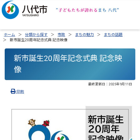
ホーム
分類から探す
市政
まちの魅力
まちの話題
新市誕生20周年記念式典 記念映像
新市誕生20周年記念式典 記念映
像
最終更新日：
2025年9月11日
印刷