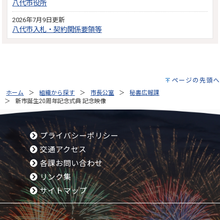
八代市役所
2026年7月9日更新
八代市入札・契約関係要領等
ページの先頭へ
ホーム
組織から探す
市長公室
秘書広報課
新市誕生20周年記念式典 記念映像
プライバシーポリシー
交通アクセス
各課お問い合わせ
リンク集
サイトマップ